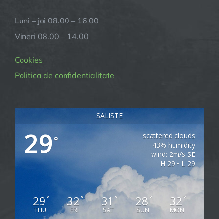
Luni – joi 08.00 – 16:00
Vineri 08.00 – 14.00
Cookies
Politica de confidentialitate
SALISTE
29
scattered clouds
°
43% humidity
wind: 2m/s SE
H 29 • L 29
29
32
31
28
32
°
°
°
°
°
THU
FRI
SAT
SUN
MON