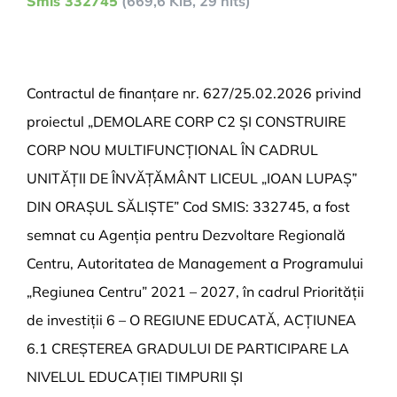
Smis 332745
(669,6 KiB, 29 hits)
Contractul de finanțare nr. 627/25.02.2026 privind
proiectul „DEMOLARE CORP C2 ȘI CONSTRUIRE
CORP NOU MULTIFUNCȚIONAL ÎN CADRUL
UNITĂȚII DE ÎNVĂȚĂMÂNT LICEUL „IOAN LUPAȘ”
DIN ORAȘUL SĂLIȘTE” Cod SMIS: 332745, a fost
semnat cu Agenția pentru Dezvoltare Regională
Centru, Autoritatea de Management a Programului
„Regiunea Centru” 2021 – 2027, în cadrul Priorității
de investiții 6 – O REGIUNE EDUCATĂ, ACȚIUNEA
6.1 CREȘTEREA GRADULUI DE PARTICIPARE LA
NIVELUL EDUCAȚIEI TIMPURII ȘI