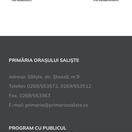
PRIMĂRIA ORAȘULUI SALIȘTE
Adresa: Săliște, str. Ștează, nr.9
Telefon: 0269/553572, 0269/553512
Fax. 0269/553363
E-mail:
primaria@primariasaliste.ro
PROGRAM CU PUBLICUL