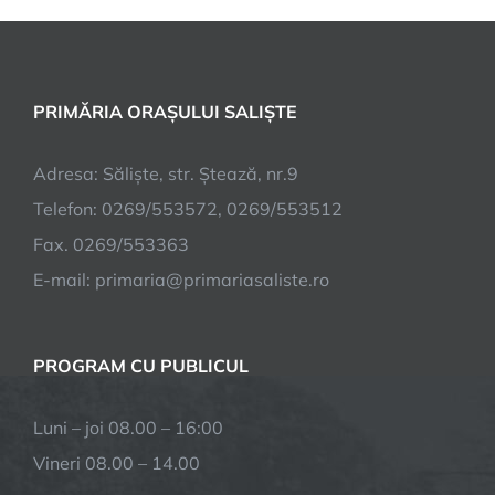
PRIMĂRIA ORAȘULUI SALIȘTE
Adresa: Săliște, str. Ștează, nr.9
Telefon: 0269/553572, 0269/553512
Fax. 0269/553363
E-mail:
primaria@primariasaliste.ro
PROGRAM CU PUBLICUL
Luni – joi 08.00 – 16:00
Vineri 08.00 – 14.00