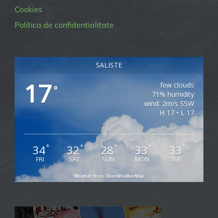
Cookies
Politica de confidentialitate
SALISTE
17
few clouds
°
71% humidity
wind: 2m/s SSW
H 17 • L 17
34
32
28
33
33
°
°
°
°
°
FRI
SAT
SUN
MON
TUE
Weather from OpenWeatherMap