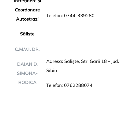
Întreţinere şi
Coordonare
Telefon: 0744-339280
Autostrazi
Sălişte
C.M.V.I. DR.
Adresa: Săliște, Str. Garii 18 – jud.
DAIAN D.
Sibiu
SIMONA-
RODICA
Telefon: 0762288074