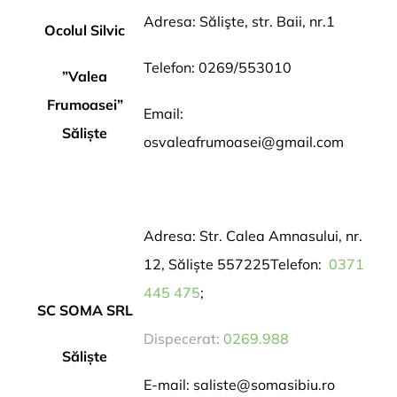
Adresa: Sălişte, str. Baii, nr.1
Ocolul Silvic
Telefon: 0269/553010
”Valea
Frumoasei”
Email:
Săliște
osvaleafrumoasei@gmail.com
Adresa: Str. Calea Amnasului, nr.
12, Săliște 557225
Telefon:
0371
445 475
;
SC SOMA SRL
Dispecerat:
0269.988
Săliște
E-mail:
saliste@somasibiu.ro