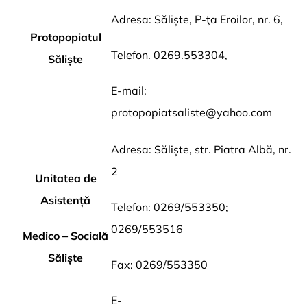
Adresa: Săliște, P-ţa Eroilor, nr. 6,
Protopopiatul
Telefon. 0269.553304,
Săliște
E-mail:
protopopiatsaliste@yahoo.com
Adresa: Săliște, str. Piatra Albă, nr.
2
Unitatea de
Asistență
Telefon: 0269/553350;
0269/553516
Medico – Socială
Săliște
Fax: 0269/553350
E-