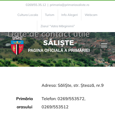
Skip
0269/55.35.12
|
primaria@primariasaliste.ro
to
Cultura Locala
Turism
Info Alegeri
Webcam
content
Ziarul “Vatra Mărginimii”
Date de contact utile
Adresa: SăliȘte, str. Ștează, nr.9
Primăria
Telefon: 0269/553572,
orasului
0269/553512