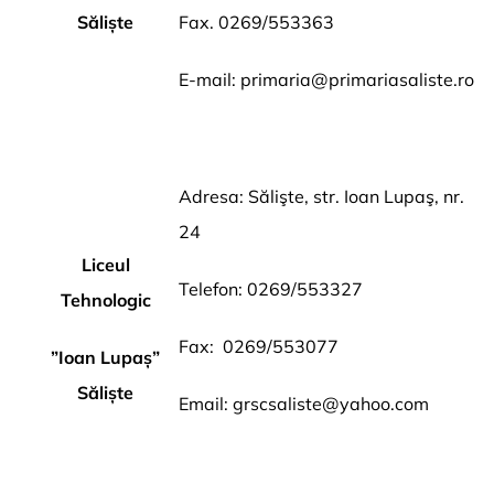
Săliște
Fax. 0269/553363
E-mail:
primaria@primariasaliste.ro
Adresa: Sălişte, str. Ioan Lupaş, nr.
24
Liceul
Telefon: 0269/553327
Tehnologic
Fax: 0269/553077
”Ioan Lupaș”
Săliște
Email:
grscsaliste@yahoo.com