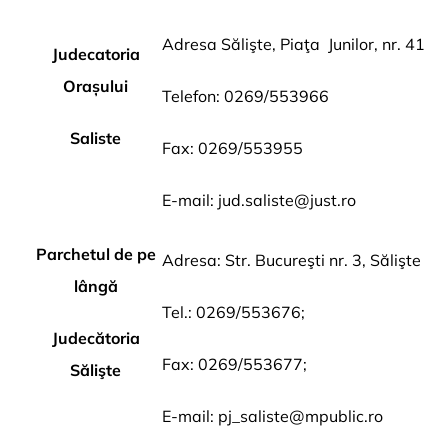
Adresa Sălişte, Piaţa Junilor, nr. 41
Judecatoria
Orașului
Telefon: 0269/553966
Saliste
Fax: 0269/553955
E-mail:
jud.saliste@just.ro
Parchetul de pe
Adresa: Str. Bucureşti nr. 3, Sălişte
lângă
Tel.: 0269/553676;
Judecătoria
Fax: 0269/553677;
Sălişte
E-mail:
pj_saliste@mpublic.ro