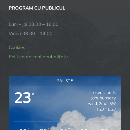
PROGRAM CU PUBLICUL
Luni – joi 08.00 – 16:00
Vineri 08.00 – 14.00
Cookies
Politica de confidentialitate
SALISTE
23
broken clouds
°
69% humidity
wind: 2m/s SW
H 23 • L 23
°
°
°
°
°