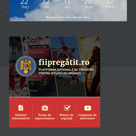
22
32
31
28
32
THU
FRI
SAT
SUN
MON
Weather from OpenWeatherMap