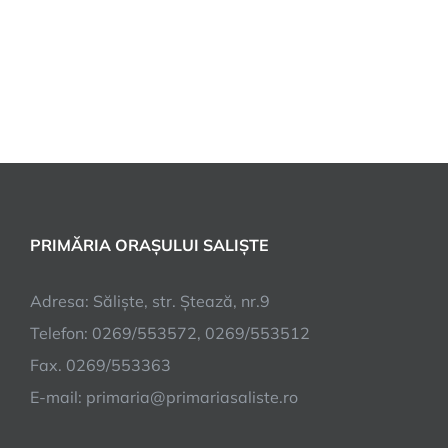
PRIMĂRIA ORAȘULUI SALIȘTE
Adresa: Săliște, str. Ștează, nr.9
Telefon: 0269/553572, 0269/553512
Fax. 0269/553363
E-mail:
primaria@primariasaliste.ro