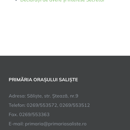
PRIMĂRIA ORAȘULUI SALIȘTE
Adresa: Săliște, str. Ștează, nr.9
Telefon: 0269/553572, 0269/553512
Fax. 0269/553363
E-mail:
primaria@primariasaliste.ro