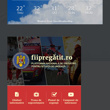
22
32
31
28
32
°
°
°
°
°
THU
FRI
SAT
SUN
MON
Weather from OpenWeatherMap