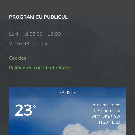
PROGRAM CU PUBLICUL
Luni – joi 08.00 – 16:00
Vineri 08.00 – 14.00
Cookies
Politica de confidentialitate
SALISTE
23
broken clouds
°
69% humidity
wind: 2m/s SW
H 23 • L 23