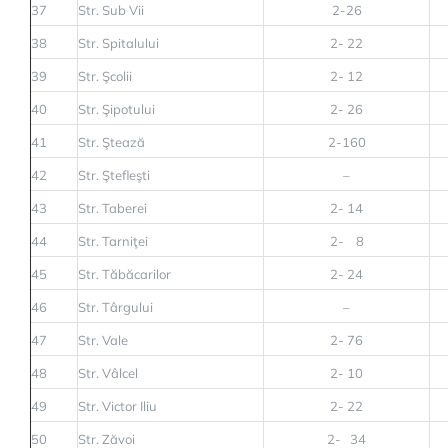
37
Str. Sub Vii
2-26
38
Str. Spitalului
2- 22
39
Str. Şcolii
2- 12
40
Str. Şipotului
2- 26
41
Str. Ştează
2-160
42
Str. Ştefleşti
–
43
Str. Taberei
2- 14
44
Str. Tarniţei
2- 8
45
Str. Tăbăcarilor
2- 24
46
Str. Târgului
–
47
Str. Vale
2- 76
48
Str. Vâlcel
2- 10
49
Str. Victor Iliu
2- 22
50
Str. Zăvoi
2- 34