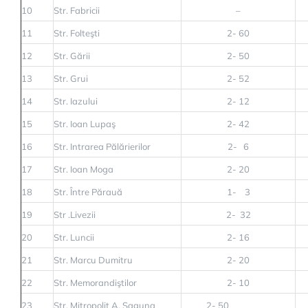
10
Str. Fabricii
–
11
Str. Folteşti
2- 60
12
Str. Gării
2- 50
13
Str. Grui
2- 52
14
Str. Iazului
2- 12
15
Str. Ioan Lupaş
2- 42
16
Str. Intrarea Pălărierilor
2- 6
17
Str. Ioan Moga
2- 20
18
Str. Între Părauă
1- 3
19
Str .Livezii
2- 32
20
Str. Luncii
2- 16
21
Str. Marcu Dumitru
2- 20
22
Str. Memorandiştilor
2- 10
23
Str. Mitropolit A. Şaguna
2- 50