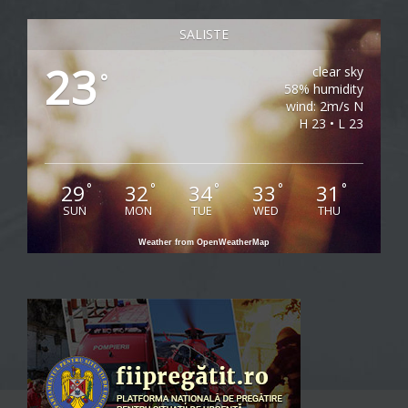
SALISTE
23
clear sky
°
58% humidity
wind: 2m/s N
H 23 • L 23
29
32
34
33
31
°
°
°
°
°
SUN
MON
TUE
WED
THU
Weather from OpenWeatherMap