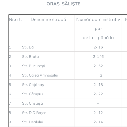
ORAŞ SĂLIŞTE
Nr.crt.
Denumire stradă
Număr administrativ
par
de la – până la
1
Str. Băii
2- 16
2
Str. Brata
2-146
3
Str. Bucureşti
2- 52
4
Str. Calea Amnaşului
2
5
Str. Căţănaş
2- 18
6
Str. Câmpului
2- 22
7
Str. Cristeşti
–
8
Str. D.D.Roşca
2- 12
9
Str. Dealului
2- 14