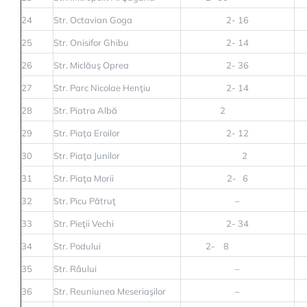
24
Str. Octavian Goga
2- 16
25
Str. Onisifor Ghibu
2- 14
26
Str. Miclăuş Oprea
2- 36
27
Str. Parc Nicolae Henţiu
2- 14
28
Str. Piatra Albă
2
29
Str. Piaţa Eroilor
2- 12
30
Str. Piaţa Junilor
2
31
Str. Piaţa Morii
2- 6
32
Str. Picu Pătruţ
–
33
Str. Pieţii Vechi
2- 34
34
Str. Podului
2- 8
35
Str. Râului
–
36
Str. Reuniunea Meseriaşilor
–