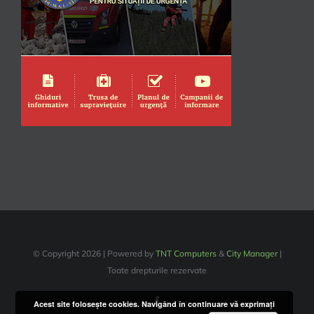
© Copyright
2026 | Powered by
TNT Computers
&
City Manager
|
Toate drepturile rezervate
Facebook
Acest site foloseşte cookies. Navigând în continuare vă exprimaţi