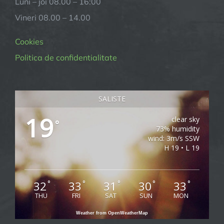
Luni – joi 08.00 – 16:00
Vineri 08.00 – 14.00
Cookies
Politica de confidentialitate
SALISTE
19
clear sky
°
73% humidity
wind: 3m/s SSW
H 19 • L 19
32
33
31
30
33
°
°
°
°
°
THU
FRI
SAT
SUN
MON
Weather from OpenWeatherMap