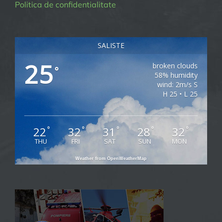
Politica de confidentialitate
SALISTE
25
broken clouds
°
58% humidity
wind: 2m/s S
H 25 • L 25
22
32
31
28
32
°
°
°
°
°
THU
FRI
SAT
SUN
MON
Weather from OpenWeatherMap