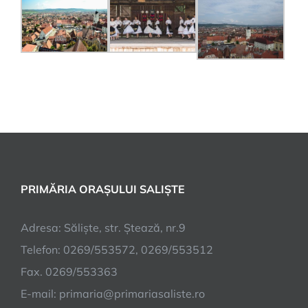
PRIMĂRIA ORAȘULUI SALIȘTE
Adresa: Săliște, str. Ștează, nr.9
Telefon: 0269/553572, 0269/553512
Fax. 0269/553363
E-mail:
primaria@primariasaliste.ro