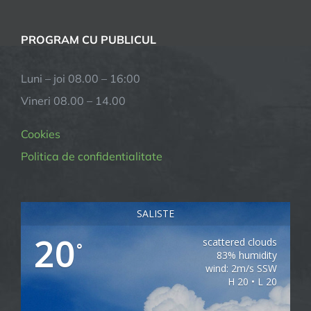
PROGRAM CU PUBLICUL
Luni – joi 08.00 – 16:00
Vineri 08.00 – 14.00
Cookies
Politica de confidentialitate
SALISTE
20
scattered clouds
°
83% humidity
wind: 2m/s SSW
H 20 • L 20