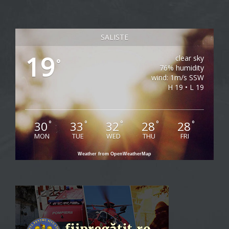
SALISTE
19
clear sky
°
76% humidity
wind: 1m/s SSW
H 19 • L 19
30
33
32
28
28
°
°
°
°
°
MON
TUE
WED
THU
FRI
Weather from OpenWeatherMap