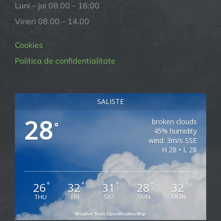
Luni – joi 08.00 – 16:00
Vineri 08.00 – 14.00
Cookies
Politica de confidentialitate
SALISTE
28
broken clouds
°
45% humidity
wind: 3m/s SSE
H 28 • L 28
26
32
31
28
32
°
°
°
°
°
THU
FRI
SAT
SUN
MON
Weather from OpenWeatherMap