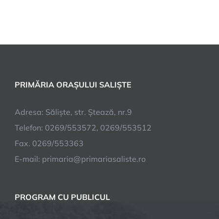
PRIMĂRIA ORAȘULUI SALIȘTE
Adresa: Săliște, str. Ștează, nr.9
Telefon: 0269/553572, 0269/553512
Fax. 0269/553363
E-mail:
primaria@primariasaliste.ro
PROGRAM CU PUBLICUL