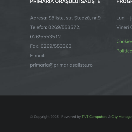
PRIMĂRIA ORAȘULUI SALIȘTE
PROGR
Adresa: Săliște, str. Ștează, nr.9
Luni – 
Telefon: 0269/553572,
Vineri 
0269/553512
Cookie
Fax. 0269/553363
Politic
E-mail:
primaria@primariasaliste.ro
© Copyright
2026 | Powered by
TNT Computers
&
City Manage