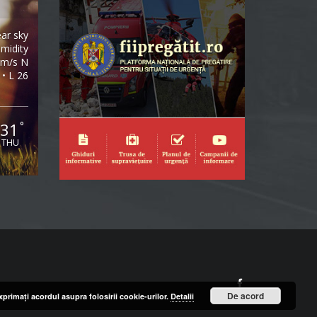
ear sky
midity
1m/s N
 • L 26
31
°
THU
Facebook
De acord
primaţi acordul asupra folosirii cookie-urilor.
Detalii