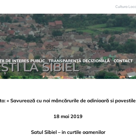
Cultura Loc
II DE INTERES PUBLIC
TRANSPARENȚĂ DECIZIONALĂ
CONTACT
TI LA SIBIEL
o: « Savurează cu noi mâncărurile de odinioară si povestile
18 mai 2019
Satul Sibiel – in curtile oamenilor