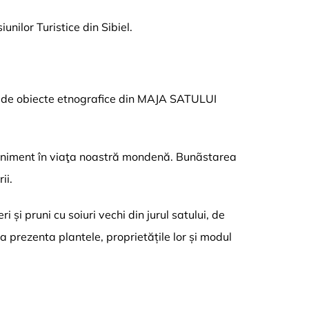
unilor Turistice din Sibiel.
iție de obiecte etnografice din MAJA SATULUI
eveniment în viaţa noastră mondenă. Bunãstarea
ii.
și pruni cu soiuri vechi din jurul satului, de
 prezenta plantele, proprietățile lor și modul