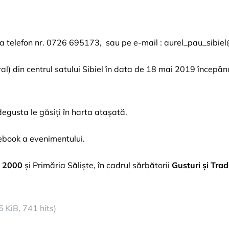
la telefon nr. 0726 695173, sau pe e-mail :
aurel_pau_sibie
l) din centrul satului Sibiel în data de 18 mai 2019 începân
 degusta le găsiți în harta atașată.
cebook a evenimentului.
l 2000
și Primăria Săliște, în cadrul sărbătorii
Gusturi și Tradi
6 KiB, 741 hits)