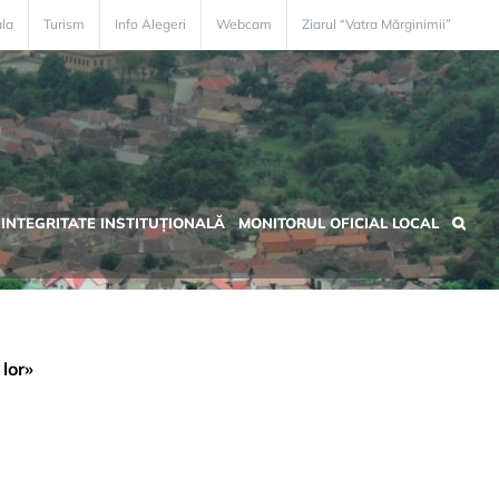
ala
Turism
Info Alegeri
Webcam
Ziarul “Vatra Mărginimii”
INTEGRITATE INSTITUȚIONALĂ
MONITORUL OFICIAL LOCAL
 lor»