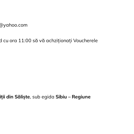
l@yahoo.com
d cu ora 11:00 să vă achziționați Voucherele
ții din Săliște
, sub egida
Sibiu – Regiune