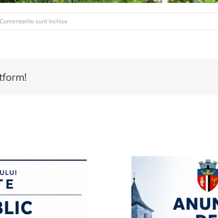
pentru
Comentariile sunt închise
BUCATE
CU
POVEȘTI
LA
tform!
SIBIEL