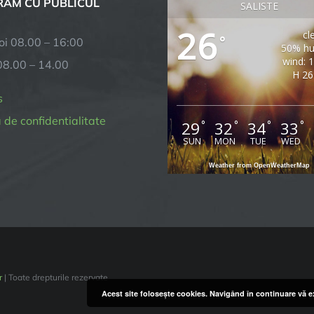
AM CU PUBLICUL
SALISTE
26
cl
°
joi 08.00 – 16:00
50% hu
wind: 
08.00 – 14.00
H 26
s
a de confidentialitate
29
32
34
33
°
°
°
°
SUN
MON
TUE
WED
Weather from OpenWeatherMap
r
| Toate drepturile rezervate
Acest site foloseşte cookies. Navigând în continuare vă ex