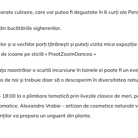
rate culinare, care vor putea fi degustate în 6 curți ale Pensi
din bucătăriile sigherenilor.
lor și a vechilor porți țărănești și puteți vizita mica expoz
i de icoane pe sticlă « PreotZosimOancea »
ţa noastrăiar o scurtã incursiune în tainele ei poate fi un 
as de noi și trebuie doar să o descoperim în diversitatea natur
8:00 la o plimbare tematică prin livezile clasice de meri, peri 
omatice. Alexandra Vrabie – artizan de cosmetice naturale va
ipanților va prepara un unguent din plante.