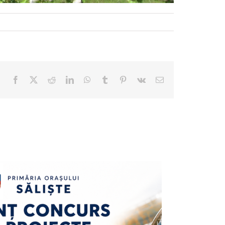
Facebook
X
Reddit
LinkedIn
WhatsApp
Tumblr
Pinterest
Vk
E-
mail: