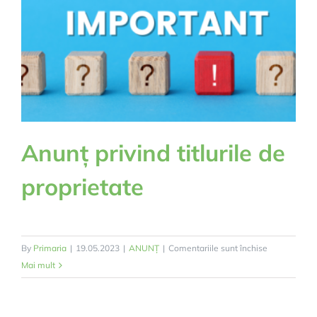
ani
de
când
a
primit
titulatura
de
oraș!
Anunț privind titlurile de
proprietate
pentru
By
Primaria
|
19.05.2023
|
ANUNȚ
|
Comentariile sunt închise
Anunț
Mai mult
privind
titlurile
de