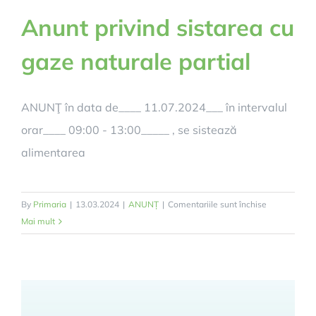
Anunt privind sistarea cu
gaze naturale partial
ANUNŢ în data de____ 11.07.2024___ în intervalul
orar____ 09:00 - 13:00_____ , se sistează
alimentarea
pentru
By
Primaria
|
13.03.2024
|
ANUNȚ
|
Comentariile sunt închise
Anunt
Mai mult
privind
sistarea
cu
gaze
naturale