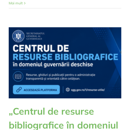
Concur
Mai mult
proiect
Cultura
și
Sportiv
„Centrul de resurse
bibliografice în domeniul