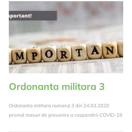
Saliste
si
satele
apartinatoar
pentru
anul
2022
Ordonanta militara 3
Ordonanta militara numarul 3 din 24.03.2020
privind masuri de prevenire a raspandirii COVID-19