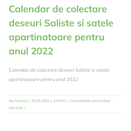
Calendar de colectare
deseuri Saliste si satele
apartinatoare pentru
anul 2022
Calendar de colectare deseuri Saliste si satele
apartinatoare pentru anul 2022
pentru
By
Primaria
|
30.03.2020
|
ANUNȚ
|
Comentariile sunt închise
Calendar
Mai mult
de
colectare
deseuri