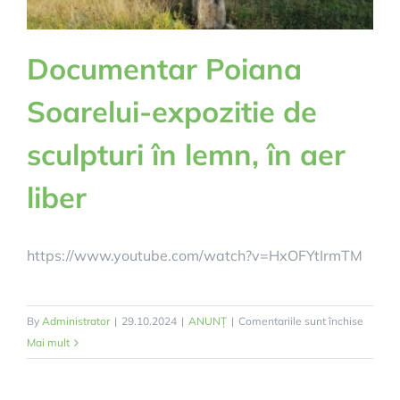
Documentar Poiana
Soarelui-expozitie de
sculpturi în lemn, în aer
liber
https://www.youtube.com/watch?v=HxOFYtIrmTM
pentru
By
Administrator
|
29.10.2024
|
ANUNȚ
|
Comentariile sunt închise
Docume
Mai mult
Poiana
Soarelu