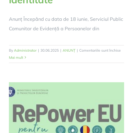
2025,
vă
așteptăm
Anunț Începând cu data de 18 iunie, Serviciul Public
cu
Comunitar de Evidență a Persoanelor din
drag!
pentru
By
Administrator
|
30.06.2025
|
ANUNȚ
|
Comentariile sunt închise
Carte
Mai mult
electro
de
identit