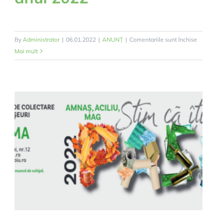
pentru
By
Administrator
|
06.01.2022
|
ANUNȚ
|
Comentariile sunt închise
Calend
Mai mult
de
colecta
deseuri
Saliste
si
satele
apartin
pentru
anul
2022