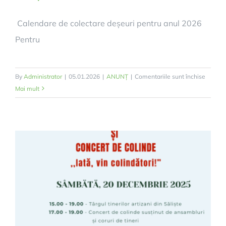
Calendare de colectare deșeuri pentru anul 2026
Pentru
pentru
By
Administrator
|
05.01.2026
|
ANUNȚ
|
Comentariile sunt închise
Calend
Mai mult
de
colecta
deșeuri
pentru
anul
2026