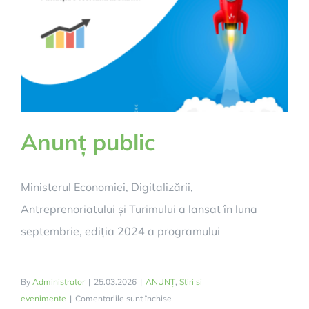
deschise”
Anunț public
Ministerul Economiei, Digitalizării,
Antreprenoriatului și Turimului a lansat în luna
septembrie, ediția 2024 a programului
By
Administrator
|
25.03.2026
|
ANUNȚ
,
Stiri si
pentru
evenimente
|
Comentariile sunt închise