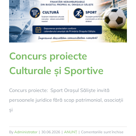
Concurs proiecte
Culturale și Sportive
Concurs proiecte: Sport Orașul Săliște invită
persoanele juridice fără scop patrimonial, asociații
și
pentru
By
Administrator
|
30.06.2026
|
ANUNȚ
|
Comentariile sunt închise