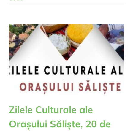
de
eficientizare
energetică
sustenabilă
a
locuinței
Zilele Culturale ale
Orașului Săliște, 20 de