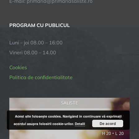
E-mail:
primaria@primariasaliste.ro
PROGRAM CU PUBLICUL
Luni – joi 08.00 – 16:00
Vineri 08.00 – 14.00
Cookies
Politica de confidentialitate
SALISTE
20
clear sky
Acest site foloseşte cookies. Navigând în continuare vă exprimaţi
°
71% humidity
De acord
acordul asupra folosirii cookie-urilor.
Detalii
wind: 1m/s NNE
H 20 • L 20