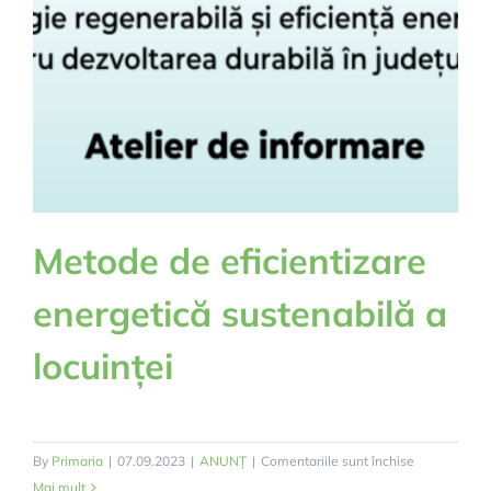
partial
Metode de eficientizare
energetică sustenabilă a
locuinței
pentru
By
Primaria
|
07.09.2023
|
ANUNȚ
|
Comentariile sunt închise
Metode
Mai mult