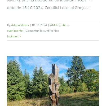
data de 16.10.2024, Consiliul Local al Orașului
By
Administrator
|
01.11.2024
|
ANUNȚ
,
Stiri si
pentru
evenimente
|
Comentariile sunt închise
ANUNȚ
Mai mult
privind
acordarea
de
facilități
fiscale