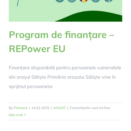
Program de finanțare –
REPower EU
Finanțare disponibilă pentru persoanele vulnerabile
din orașul Săliște Primăria orașului Săliște vine în
sprijinul persoanelor
pentru
By
Primaria
|
14.02.2025
|
ANUNȚ
|
Comentariile sunt închise
Program
Mai mult
de
finanțare