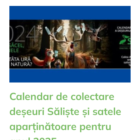
expozit
de
sculptur
în
lemn,
în
aer
liber
Calendar de colectare
deșeuri Săliște și satele
aparținătoare pentru