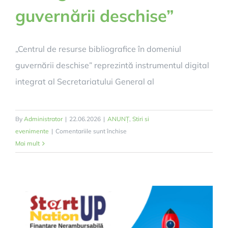
guvernării deschise”
„Centrul de resurse bibliografice în domeniul
guvernării deschise” reprezintă instrumentul digital
integrat al Secretariatului General al
By
Administrator
|
22.06.2026
|
ANUNȚ
,
Stiri si
pentru
evenimente
|
Comentariile sunt închise
„Centrul
Mai mult
de
resurse
bibliografice
în
domeniul
guvernării