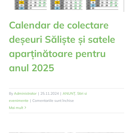
Calendar de colectare
deșeuri Săliște și satele
aparținătoare pentru
anul 2025
By
Administrator
|
25.11.2024
|
ANUNȚ
,
Stiri si
pentru
evenimente
|
Comentariile sunt închise
Calendar
Mai mult
de
colectare
deșeuri