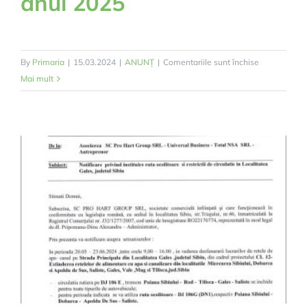
anul 2025
pentru
By
Primaria
|
15.03.2024
|
ANUNȚ
|
Comentariile sunt închise
Calendar
Mai mult
de
colectare
deșeuri
Săliște
și
satele
aparținătoar
pentru
anul
2025