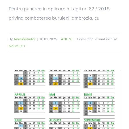
Pentru punerea in aplicare a Legii nr. 62 / 2018
privind combaterea buruienii ambrozia, cu
pentru
By
Administrator
|
16.01.2025
|
ANUNȚ
|
Comentariile sunt închise
INFOR
Mai mult
PRIVIN
COMBA
AMBRO